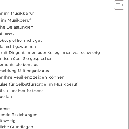
er im Musikberuf
 im Musikberuf
che Belastungen
ilienz?
bespiel lief nicht gut
de nicht gewonnen
it Dirigent:innen oder Kolleg:innen war schwierig
ritisch über Sie gesprochen
ements bleiben aus
meldung fällt negativ aus
r Ihre Resilienz zeigen können
pulse für Selbstfürsorge im Musikberuf
tlich Ihre Komfortzone
quellen
ernst
tzende Beziehungen
rühzeitig
rliche Grundlagen