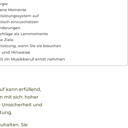
rgie
gene Momente
stützungssystem auf
istisch einzuschätzen
änderungen
schläge als Lernmomente
he Ziele
stützung, wenn Sie sie brauchen
r und Hinweise
eit im Musikberuf ernst nehmen
uf kann erfüllend,
n mit sich: hoher
le Unsicherheit und
tung.
uhalten. Sie