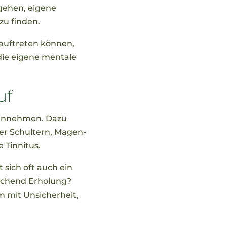
gehen, eigene
u finden.
 auftreten können,
die eigene mentale
uf
 annehmen. Dazu
r Schultern, Magen-
Tinnitus.
 sich oft auch ein
eichend Erholung?
 mit Unsicherheit,